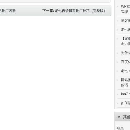
WP友
站推广因素
下一篇:
老七再谈博客推广技巧（完整版）
实现
博客
老七
【案
击力
为什
百度
老七
网站
的话
lao
如何
其
登录