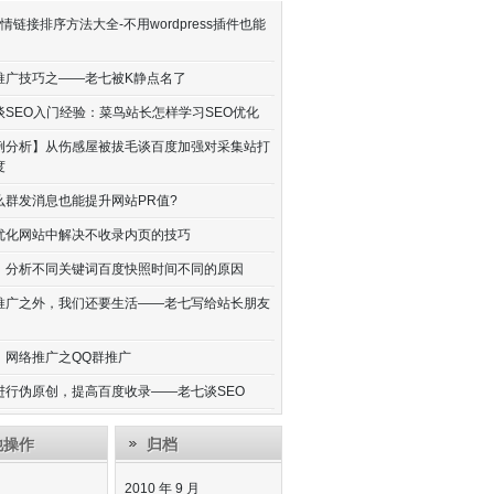
情链接排序方法大全-不用wordpress插件也能
推广技巧之——老七被K静点名了
谈SEO入门经验：菜鸟站长怎样学习SEO优化
例分析】从伤感屋被拔毛谈百度加强对采集站打
度
么群发消息也能提升网站PR值?
优化网站中解决不收录内页的技巧
：分析不同关键词百度快照时间不同的原因
推广之外，我们还要生活——老七写给站长朋友
7：网络推广之QQ群推广
进行伪原创，提高百度收录——老七谈SEO
他操作
归档
2010 年 9 月