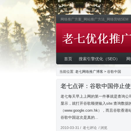
网络推广方案_网站推广方法_网络营销SEM
War
War
关
首页
搜索引擎优化（SEO）
网
当前位置:
老七网络推广博客
> 谷歌中国
老七点评：谷歌中国停止使
老七每天早上上网的第一件事就是查询公
显示，就打开谷歌顺便输入site:查询
（www.google.com.hk），而且
谷歌中国这次是真的...
2010-03-31 /
老七评论
/ 浏览