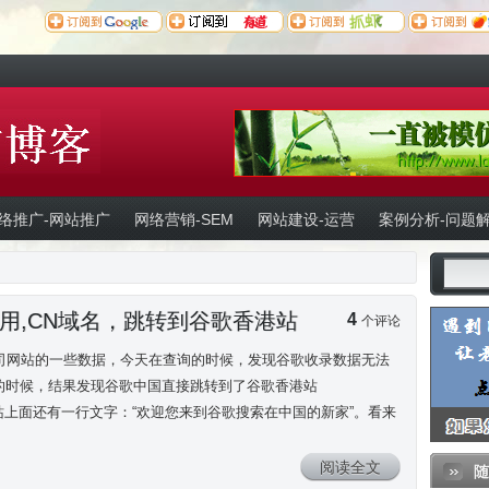
ning
: Undefined variable $page_sort in
/www/wwwroot/lao7.net/wp-content/them
ning
: Undefined variable $pages_to_exclude in
/www/wwwroot/lao7.net/wp-conte
于老七
链接申请
雁过留声
新浪微博
订阅本博
内页链接
网络推广工具
络推广-网站推广
网络营销-SEM
网站建设-运营
案例分析-问题
用,CN域名，跳转到谷歌香港站
4
个评论
司网站的一些数据，今天在查询的时候，发现谷歌收录数据无法
数据的时候，结果发现谷歌中国直接跳转到了谷歌香港站
谷歌香港站上面还有一行文字：“欢迎您来到谷歌搜索在中国的新家”。看来
阅读全文
随